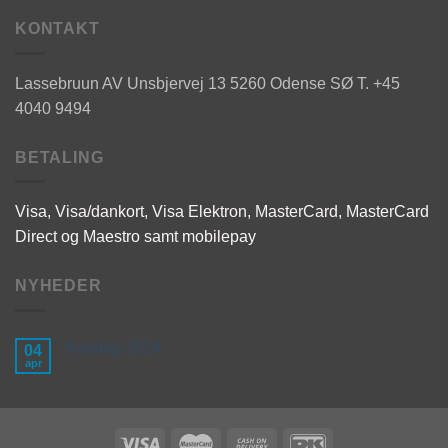
KONTAKT
Lassebruun AV
Unsbjervej 13
5260 Odense SØ
T. +45
4040 9494
BETALING
Visa, Visa/dankort, Visa Elektron,
MasterCard,
MasterCard
Direct og
Maestro samt mobilepay
NYHEDER
Katalog 2024
04
apr