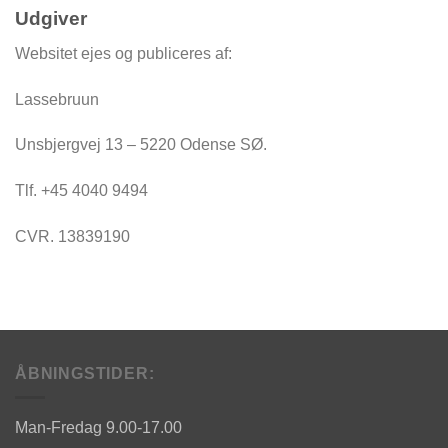
Udgiver
Websitet ejes og publiceres af:
Lassebruun
Unsbjergvej 13 – 5220 Odense SØ.
Tlf. +45 4040 9494
CVR. 13839190
ÅBNINGSTIDER:
Man-Fredag 9.00-17.00