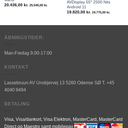
AVDisplay 55″ 2500 Nits
20.436,00
kr.
25.545,00
kr.
Android 11
19.820,00
kr.
24.775,00
kr.
ÅBNINGSTIDER:
Man-Fredag 9.00-17.00
KONTAKT
Lassebruun AV
Unsbjervej 13
5260 Odense SØ
T. +45
4040 9494
BETALING
Visa, Visa/dankort, Visa Elektron,
MasterCard,
MasterCard
Direct og
Maestro samt mobilepay