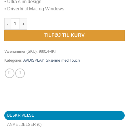
• Ultra slim design
• Driverfri til Mac og Windows
AVDisplay Value Touch 98 Gen4 antal
TILFØJ TIL KURV
Varenummer (SKU):
98014-4KT
Kategorier:
AVDISPLAY
,
Skærme med Touch
BESKRIVELSE
ANMELDELSER (0)