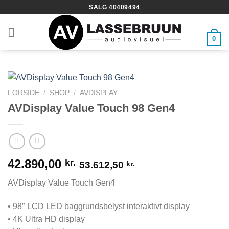
Fortsæt
SALG 40409494
til
indhold
0
FORSIDE
/
SHOP
/
AVDISPLAY
AVDisplay Value Touch 98 Gen4
42.890,00
kr.
53.612,50
kr.
AVDisplay Value Touch Gen4
• 98″ LCD LED baggrundsbelyst interaktivt display
• 4K Ultra HD display