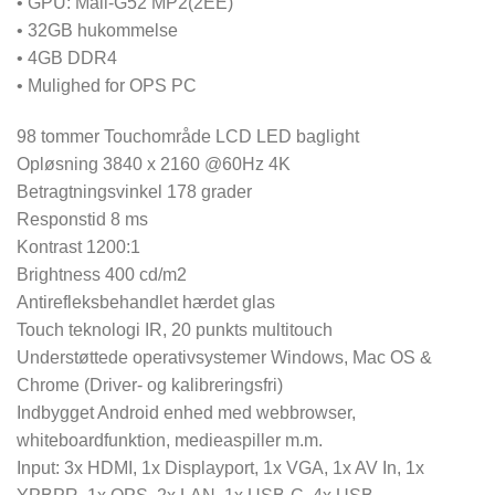
• GPU: Mali-G52 MP2(2EE)
• 32GB hukommelse
• 4GB DDR4
• Mulighed for OPS PC
98 tommer Touchområde LCD LED baglight
Opløsning 3840 x 2160 @60Hz 4K
Betragtningsvinkel 178 grader
Responstid 8 ms
Kontrast 1200:1
Brightness 400 cd/m2
Antirefleksbehandlet hærdet glas
Touch teknologi IR, 20 punkts multitouch
Understøttede operativsystemer Windows, Mac OS &
Chrome (Driver- og kalibreringsfri)
Indbygget Android enhed med webbrowser,
whiteboardfunktion, medieaspiller m.m.
Input: 3x HDMI, 1x Displayport, 1x VGA, 1x AV In, 1x