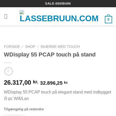
Fortsæt
SALG 40409494
til
indhold
0
FORSIDE
/
SHOP
/
SKÆRME MED TOUCH
WDisplay 55 PCAP touch på stand
26.317,00
kr.
32.896,25
kr.
WDisplay 55 PCAP touch på elegant stand med indbygget
i5 pc Wifi/Lan
Tilgængelig på restordre