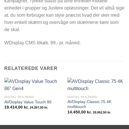
kampagner, Tjekke status på dine enheder Inddele
enheder i grupper og Justere opløsninger. Det vil altså sige
at, du som forbruger kan styre præcist hvad der sker med
hver enkelt skærm og overvåge om skærmene køre som
de skal.
WDisplay CMS tilkøb, 99,- pr. måned.
RELATEREDE VARER
DIGITAL SKILTNING
DIGITAL SKILTNING
AVDisplay Classic 75 4K
AVDisplay Value Touch 86
multitouch
19.414,00
kr.
24.267,50
kr.
14.450,00
kr.
18.062,50
kr.